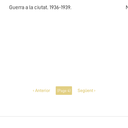
Guerra a la ciutat. 1936-1939.
N
Pagination
‹ Anterior
Següent ›
(Page 4)
Previous
Next
page
page