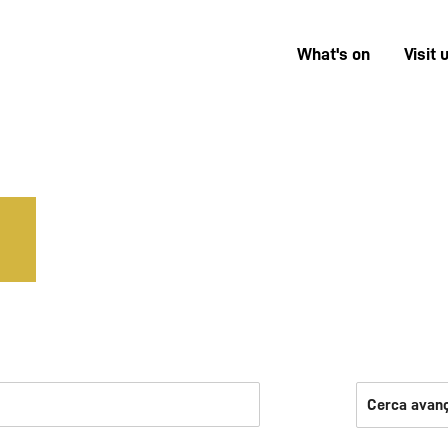
What's on
Visit 
Menú
superior
Cerca avan