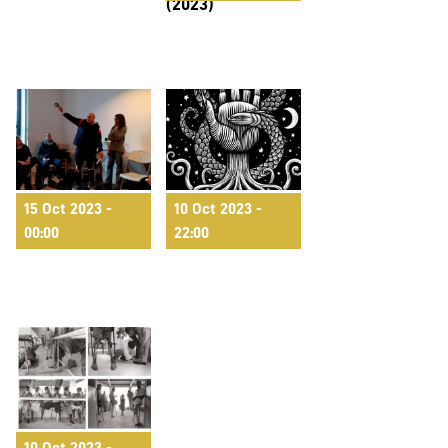
(2023)
15 Oct 2023 -
10 Oct 2023 -
Re-creando
Espanta la por!
00:00
22:00
identidad
2023
10 Oct 2023 -