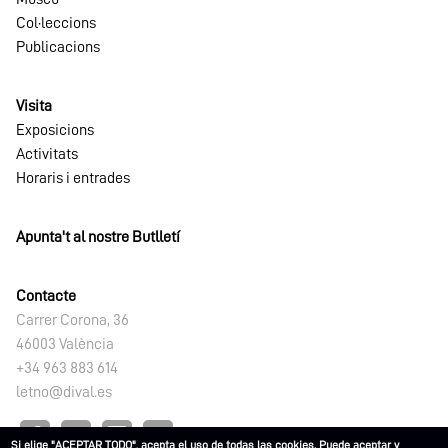
Col·leccions
Publicacions
Visita
Exposicions
Activitats
Horaris i entrades
Apunta't al nostre Butlletí
Contacte
Carrer Corona, 36
46003 València
+34 963 883 614
letno@dival.es
Si elige "ACEPTAR TODO", acepta el uso de todas las cookies. Puede aceptar y