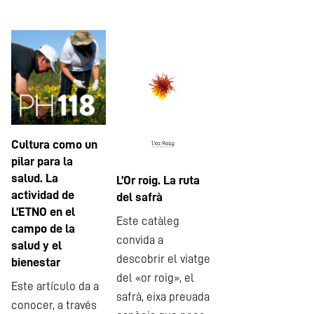
Cultura como un
pilar para la
salud. La
L’Or roig. La ruta
actividad de
del safrà
L’ETNO en el
Este catàleg
campo de la
convida a
salud y el
descobrir el viatge
bienestar
del «or roig», el
Este artículo da a
safrà, eixa preuada
conocer, a través