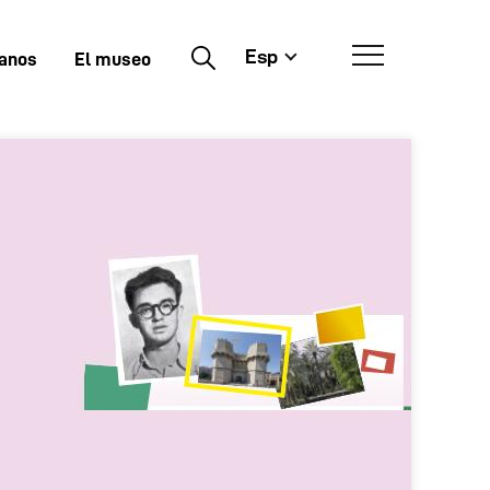
Esp
Buscar
tanos
El museo