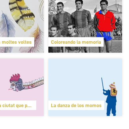
 moltes voltes
Coloreando la memoria
a ciutat que parla
La danza de los momos