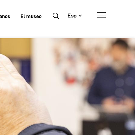
Esp
Buscar
tanos
El museo