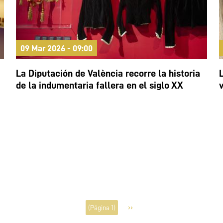
09 Mar 2026 - 09:00
La Diputación de València recorre la historia
de la indumentaria fallera en el siglo XX
Paginación
››
(Página 1)
Siguiente
página