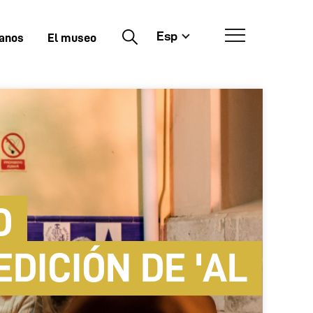
Esp
Buscar
tanos
El museo
D
DICIÓN DE 'AL