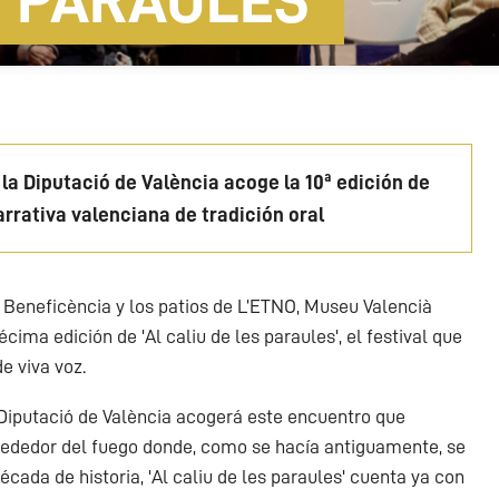
S PARAULES'
 la Diputació de València acoge la 10ª edición de
narrativa valenciana de tradición oral
 Beneficència y los patios de L’ETNO, Museu Valencià
cima edición de 'Al caliu de les paraules', el festival que
e viva voz.
a Diputació de València acogerá este encuentro que
lrededor del fuego donde, como se hacía antiguamente, se
écada de historia, 'Al caliu de les paraules' cuenta ya con