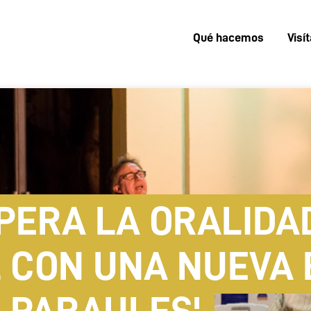
Qué hacemos
Visí
Menú
superior
PERA LA ORALIDA
 CON UNA NUEVA E