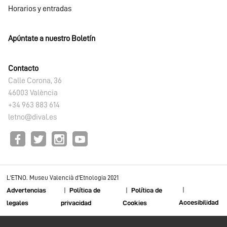
Horarios y entradas
Apúntate a nuestro Boletín
Contacto
Calle Corona, 36
46003 València
+34 963 883 614
letno@dival.es
L'ETNO. Museu Valencià d'Etnologia 2021
Advertencias
Política de
Política de
Accesibilidad
legales
privacidad
Cookies