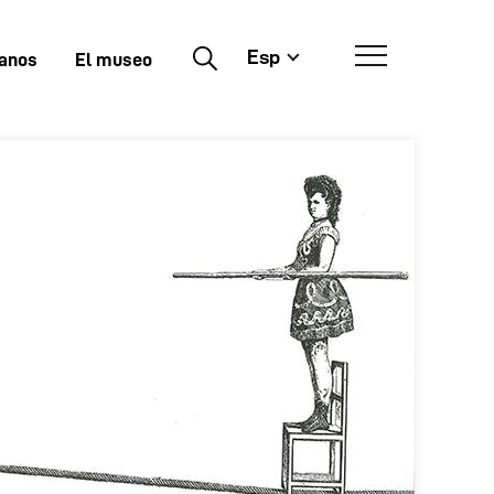
Esp
Buscar
tanos
El museo