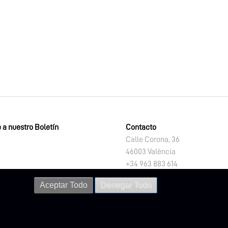
 a nuestro Boletín
Contacto
Calle Corona, 36
46003 València
+34 963 883 614
letno@dival.es
Aceptar Todo
Denegar Todo