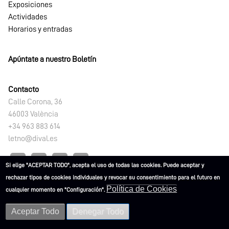
Exposiciones
Actividades
Horarios y entradas
Apúntate a nuestro Boletín
Contacto
Calle Corona, 36
46003 València
+34 963 883 614
letno@dival.es
Si elige "ACEPTAR TODO", acepta el uso de todas las cookies. Puede aceptar y
rechazar tipos de cookies individuales y revocar su consentimiento para el futuro en
Política de Cookies
cualquier momento en "Configuración".
L'ETNO. Museu Valencià d'Etnologia 2021
Aceptar Todo
Denegar Todo
Advertencias
Política de
Política de
Accesibilidad
legales
privacidad
Cookies