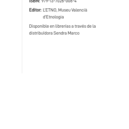
ISBN
979-13-7026-006-4
Editor
L’ETNO, Museu Valencià
d’Etnologia
Disponible en librerías a través de la
distribuïdora Sendra Marco