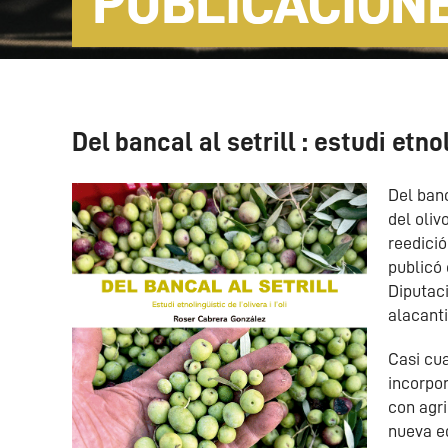
PUBLICACION
Del bancal al setrill : estudi etnoli
Del banc
del oliv
reedici
publicó 
Diputaci
alacanti
Casi cua
incorpo
con agri
nueva e