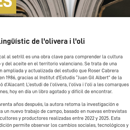
ES
ngüístic de l'olivera i l'oli
al al setrill es una obra clave para comprender la cultura
o y del aceite en el territorio valenciano. Se trata de una
ón ampliada y actualizada del estudio que Roser Cabrera
en 1986, gracias al Institut d’Estudis “Juan Gil Albert” de la
ó d’Alacant: L’estudi de l’olivera, l’oliva i l’oli a les comarques
nes, hoy en día un libro agotado y difícil de encontrar.
renta años después, la autora retoma la investigación e
ra un nuevo trabajo de campo, basado en nuevas entrevistas
cultores y productores realizadas entre 2022 y 2025. Esta
dición permite observar los cambios sociales, tecnológicos y