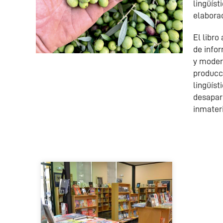
lingüíst
elaborac
El libro
de infor
y moder
producc
lingüíst
desapari
inmateri