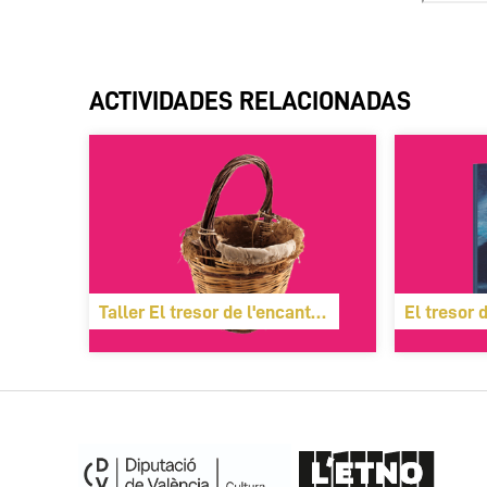
ACTIVIDADES RELACIONADAS
Taller El tresor de l'encantada
El tresor 