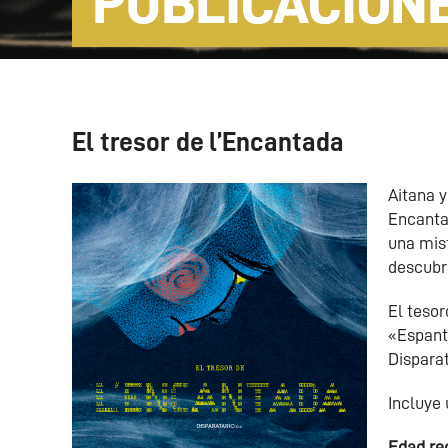
PUBLICACION
El tresor de l’Encantada
Aitana y
Encanta
una mis
descubr
El teso
«Espanta
Disparat
Incluye 
Edad r