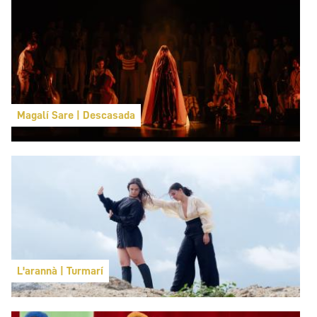
Magalí Sare | Descasada
L'arannà | Turmarí