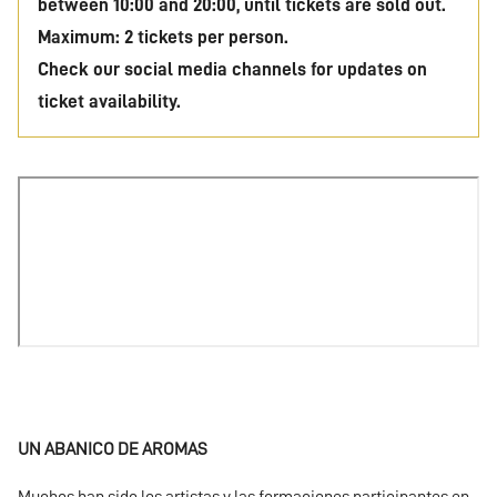
between 10:00 and 20:00, until tickets are sold out.
Maximum: 2 tickets per person.
Check our social media channels for updates on
ticket availability.
URL
de
Video
remoto
UN ABANICO DE AROMAS