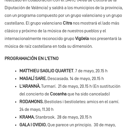
realizado en colaboración con el SARC (Área de Cultura de la
Diputación de València) y saldrá a los municipios de la provincia,
con un programa compuesto por un grupo valenciano y un grupo
castellano. El grupo valenciano
Citra
nos mostrará el lado más
clásico y próximo de la música de nuestros pueblos y el
internacionalmente reconocido grupo
Vigüela
nos presentará la
música de raíz castellana en toda su dimensión.
PROGRAMACIÓN EN L'ETNO
MATTHIEU SAGLIO QUARTET
. 7 de mayo, 20.15 h
MAGALÍ SARE.
Descasada. 14 de mayo, 20.15 h
L'ARANNÀ.
Turmarí. 21 de mayo, 20.15 h (En sustitución
del concierto de
Cocanha
que ha sido cancelado)
RODAMONS.
Bestioles i bestioletes: amics en el camí.
24 de mayo, 11.30 h
KRAMA.
Stanbrook. 28 de mayo, 20.15 h
GALA I OVIDIO.
Que parece un principio. 30 de mayo,