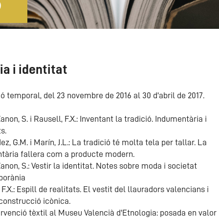
S
a i identitat
ó temporal, del 23 novembre de 2016 al 30 d'abril de 2017.
anon, S. i Rausell, F.X.: Inventant la tradició. Indumentària i
s.
z, G.M. i Marín, J.L.: La tradició té molta tela per tallar. La
tària fallera com a producte modern.
anon, S.: Vestir la identitat. Notes sobre moda i societat
porània
 F.X.: Espill de realitats. El vestit del llauradors valencians i
construcció icònica.
rvenció tèxtil al Museu Valencià d'Etnologia: posada en valor