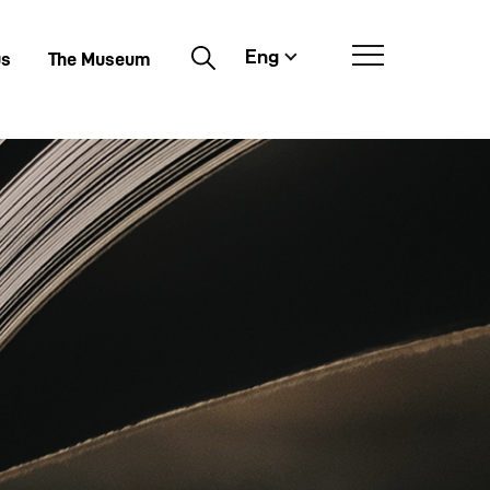
Eng
Buscar
us
The Museum