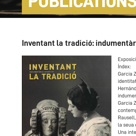
PUBLICATION
Inventant la tradició: indumentàri
Exposici
Índex:
Garcia Z
identitat
Hernánde
indumen
Garcia Z
contem
Rausell,
la seua 
Una inte