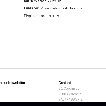
ISBN
978-84-7795-775-1
Publisher
Museu Valencià d'Etnologia
Disponible en llibreries
to our Newsletter
Contact
36, Corona St.
46003 València
+34 963 883 614
letno@dival.es