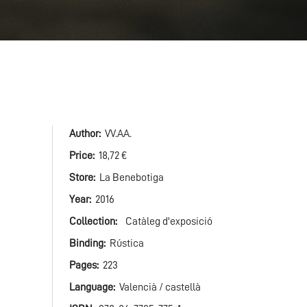
Author
VV.AA.
Price
18,72 €
Store
La Benebotiga
Year
2016
Collection
Catàleg d'exposició
Binding
Rústica
Pages
223
Language
Valencià / castellà