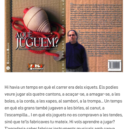
Hi havia un temps en què el carrer era dels xiquets. Els podies
veure jugar als quatre cantons, a acaçar-se, a amagar-se, a les
boles, a la corda, a les xapes, al sambori, a la trompa... Un temps
en què els grans també jugaven a les birles, al canut, a
l'escampilla... I en què els joguets no es compraven a les tendes,
sinó que te'ls fabricaves tu mateix. Hi vols aprendre a jugar?
T'agradaria saber fabricar instruments musicals amb canya,