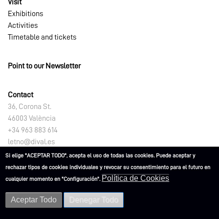
Visit
Exhibitions
Activities
Timetable and tickets
Point to our Newsletter
Contact
36, Corona St.
46003 València
+34 963 883 614
letno@dival.es
Si elige "ACEPTAR TODO", acepta el uso de todas las cookies. Puede aceptar y
rechazar tipos de cookies individuales y revocar su consentimiento para el futuro en
Política de Cookies
cualquier momento en "Configuración".
Aceptar Todo
Denegar Todo
L'ETNO. Museu Valencià d'Etnologia 2021
Legal Notices
Privacy Policy
Cookies Policy
Accessibility