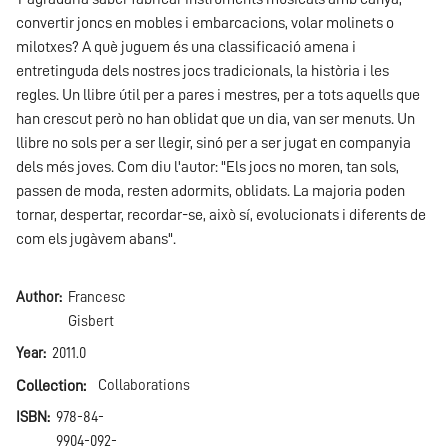
convertir joncs en mobles i embarcacions, volar molinets o
milotxes? A què juguem és una classificació amena i
entretinguda dels nostres jocs tradicionals, la història i les
regles. Un llibre útil per a pares i mestres, per a tots aquells que
han crescut però no han oblidat que un dia, van ser menuts. Un
llibre no sols per a ser llegir, sinó per a ser jugat en companyia
dels més joves. Com diu l'autor: "Els jocs no moren, tan sols,
passen de moda, resten adormits, oblidats. La majoria poden
tornar, despertar, recordar-se, això sí, evolucionats i diferents de
com els jugàvem abans".
Author
Francesc
Gisbert
Year
2011.0
Collection
Collaborations
ISBN
978-84-
9904-092-