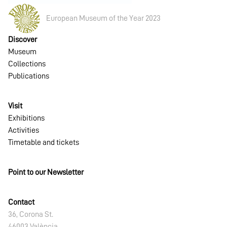
por
European Museum of the Year 2023
Discover
Museum
Collections
Publications
Visit
Exhibitions
Activities
Timetable and tickets
Point to our Newsletter
Contact
36, Corona St.
46003 València