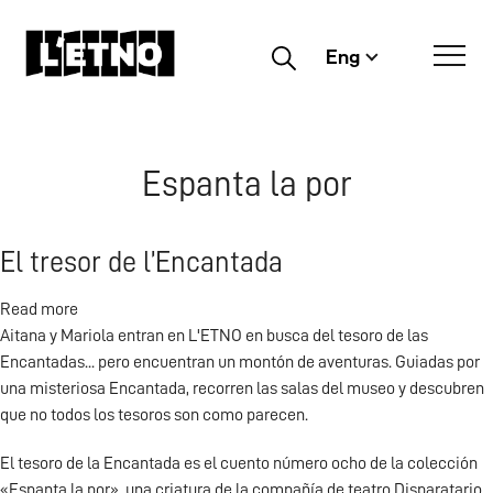
Eng
Buscar
Espanta la por
El tresor de l’Encantada
Read more
about
Aitana y Mariola entran en L'ETNO en busca del tesoro de las
El
Encantadas... pero encuentran un montón de aventuras. Guiadas por
tresor
una misteriosa Encantada, recorren las salas del museo y descubren
de
que no todos los tesoros son como parecen.
l’Encantada
El tesoro de la Encantada es el cuento número ocho de la colección
«Espanta la por», una criatura de la compañía de teatro Disparatario.