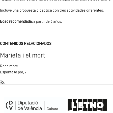
Incluye una propuesta didáctica con tres actividades diferentes.
Edad recomendada:
a partir de 6 años.
CONTENIDOS RELACIONADOS
Marieta i el mort
Read more
about
Espanta la por; 7
Marieta
i
el
SubscribeSubscribe
mort
to
Espanta
la