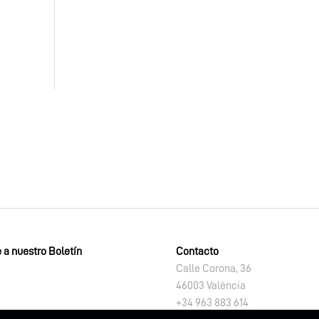
 a nuestro Boletín
Contacto
Calle Corona, 36
46003 València
+34 963 883 614