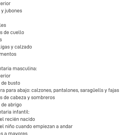
erior
s y jubones
les
s de cuello
s
ligas y calzado
mentos
taria masculina:
erior
 de busto
ra para abajo: calzones, pantalones, saragüells y fajas
s de cabeza y sombreros
 de abrigo
aria infantil:
el recién nacido
el niño cuando empiezan a andar
s a mayores