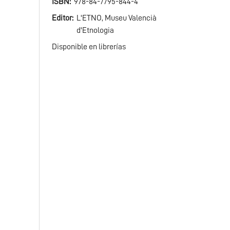
ISBN
978-84-7795-844-4
Editor
L'ETNO, Museu Valencià
d'Etnologia
Disponible en librerías