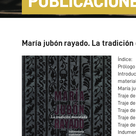
PUBLICACION
María jubón rayado. La tradición
Índice:
Prólogo
Introdu
material
María ju
Traje d
Traje d
Traje de
Traje de
Traje de
Indumen