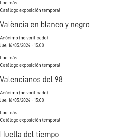
Lee más
sobre
Catálogo exposición temporal
La
memoria
València en blanco y negro
de
hielo
Anónimo (no verificado)
Jue, 16/05/2024 - 15:00
Lee más
sobre
Catálogo exposición temporal
València
en
Valencianos del 98
blanco
y
Anónimo (no verificado)
negro
Jue, 16/05/2024 - 15:00
Lee más
sobre
Catálogo exposición temporal
Valencianos
del
Huella del tiempo
98