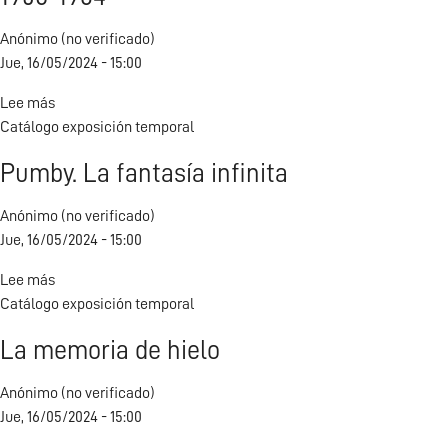
a
Anónimo (no verificado)
Jean
Jue, 16/05/2024 - 15:00
Dieuzaide
Lee más
sobre
Catálogo exposición temporal
Joan
Colom.
Pumby. La fantasía infinita
Fotografías
de
Anónimo (no verificado)
Barcelona,
Jue, 16/05/2024 - 15:00
1958-
1964
Lee más
sobre
Catálogo exposición temporal
Pumby.
La
La memoria de hielo
fantasía
infinita
Anónimo (no verificado)
Jue, 16/05/2024 - 15:00