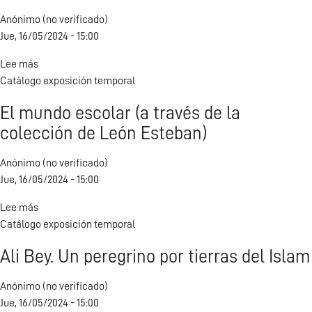
Anónimo (no verificado)
Jue, 16/05/2024 - 15:00
Lee más
sobre
Catálogo exposición temporal
Huella
del
El mundo escolar (a través de la
tiempo
colección de León Esteban)
Anónimo (no verificado)
Jue, 16/05/2024 - 15:00
Lee más
sobre
Catálogo exposición temporal
El
mundo
Ali Bey. Un peregrino por tierras del Islam
escolar
(a
Anónimo (no verificado)
través
Jue, 16/05/2024 - 15:00
de