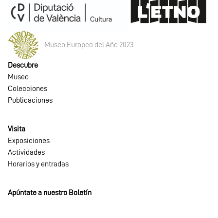
Catálogo
de
exposición
Museo Europeo del Año 2023
Descubre
Museo
Colecciones
Publicaciones
Visita
Exposiciones
Actividades
Horarios y entradas
Apúntate a nuestro Boletín