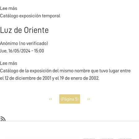
la
Lee más
sobre
colección
Catálogo exposición temporal
Ali
de
Bey.
León
Luz de Oriente
Un
Esteban)
peregrino
Anónimo (no verificado)
por
Jue, 16/05/2024 - 15:00
tierras
del
Lee más
sobre
Islam
Catálogo de la exposición del mismo nombre que tuvo lugar entre
Luz
el 12 de diciembre de 2001 y el 19 de enero de 2002.
de
Oriente
Paginación
‹‹
››
(Página 5)
Página
Siguiente
anterior
página
SubscribeSuscribirse
a