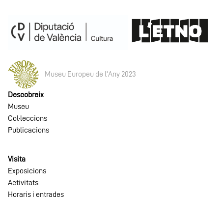
Museu Europeu de l'Any 2023
Descobreix
Museu
Col·leccions
Publicacions
Visita
Exposicions
Activitats
Horaris i entrades