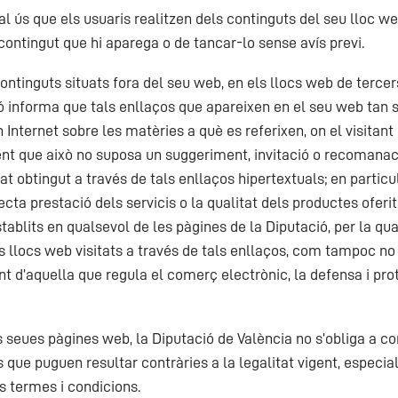
ús que els usuaris realitzen dels continguts del seu lloc web 
 contingut que hi aparega o de tancar-lo sense avís previ.
ntinguts situats fora del seu web, en els llocs web de tercers
ió informa que tals enllaços que apareixen en el seu web tan s
 en Internet sobre les matèries a què es referixen, on el visita
 que això no suposa un suggeriment, invitació o recomanació pe
tat obtingut a través de tals enllaços hipertextuals; en particu
ta prestació dels servicis o la qualitat dels productes oferits 
tablits en qualsevol de les pàgines de la Diputació, per la qu
tres llocs web visitats a través de tals enllaços, com tampoc 
nt d’aquella que regula el comerç electrònic, la defensa i prot
s seues pàgines web, la Diputació de València no s’obliga a c
es que puguen resultar contràries a la legalitat vigent, espec
ts termes i condicions.