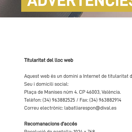
ADVERTÈNCIE
Titularitat del lloc web
Aquest web és un domini a Internet de titularitat 
Seu i domicili social:
Plaça de Manises núm 4. CP 46003, València.
Telèfon: (34) 963882525 / Fax: (34) 963882914
Correu electrònic:
labatliarespon@dival.es
Recomanacions d’accés
Resolució de pantalla: 1024 x 768.