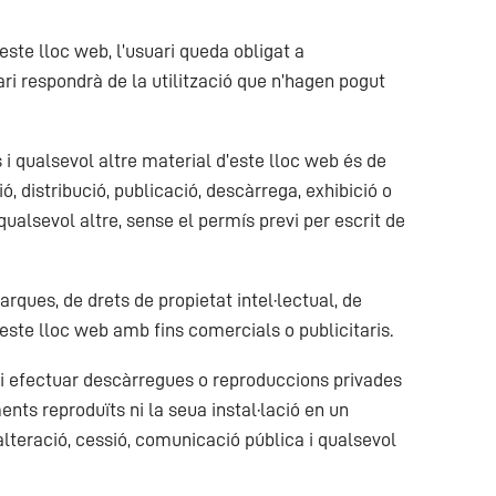
este lloc web, l’usuari queda obligat a
uari respondrà de la utilització que n’hagen pogut
s i qualsevol altre material d’este lloc web és de
ó, distribució, publicació, descàrrega, exhibició o
ualsevol altre, sense el permís previ per escrit de
rques, de drets de propietat intel·lectual, de
d’este lloc web amb fins comercials o publicitaris.
x i efectuar descàrregues o reproduccions privades
ents reproduïts ni la seua instal·lació en un
alteració, cessió, comunicació pública i qualsevol