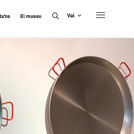
Val
Buscar
ta'ns
El museu