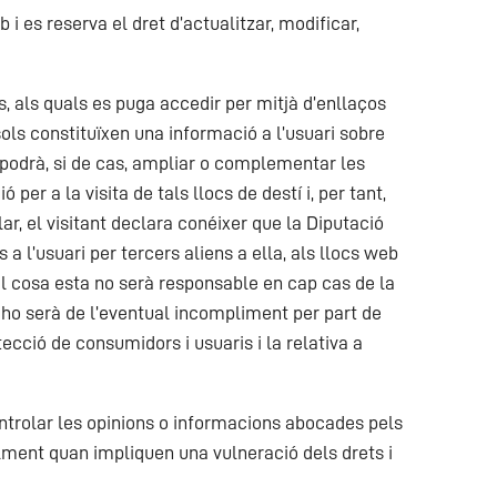
i es reserva el dret d’actualitzar, modificar,
, als quals es puga accedir per mitjà d’enllaços
ols constituïxen una informació a l’usuari sobre
nt podrà, si de cas, ampliar o complementar les
r a la visita de tals llocs de destí i, per tant,
lar, el visitant declara conéixer que la Diputació
a l’usuari per tercers aliens a ella, als llocs web
al cosa esta no serà responsable en cap cas de la
no ho serà de l’eventual incompliment per part de
ecció de consumidors i usuaris i la relativa a
ontrolar les opinions o informacions abocades pels
ialment quan impliquen una vulneració dels drets i