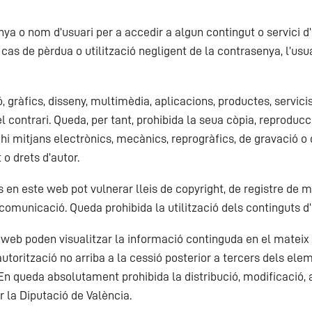
ya o nom d’usuari per a accedir a algun contingut o servici d’
n cas de pèrdua o utilització negligent de la contrasenya, l’us
ó, gràfics, disseny, multimèdia, aplicacions, productes, servici
l contrari. Queda, per tant, prohibida la seua còpia, reproducci
hi mitjans electrònics, mecànics, reprogràfics, de gravació o q
 o drets d’autor.
en este web pot vulnerar lleis de copyright, de registre de ma
bre comunicació. Queda prohibida la utilització dels continguts 
c web poden visualitzar la informació continguda en el matei
autorització no arriba a la cessió posterior a tercers dels elem
 En queda absolutament prohibida la distribució, modificació, 
 la Diputació de València.