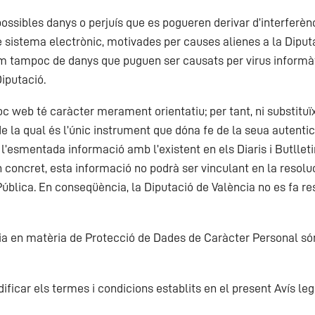
ssibles danys o perjuís que es pogueren derivar d’interferènc
 sistema electrònic, motivades per causes alienes a la Dipu
m tampoc de danys que puguen ser causats per virus informàt
Diputació.
oc web té caràcter merament orientatiu; per tant, ni substitu
 de la qual és l’únic instrument que dóna fe de la seua autentici
r l’esmentada informació amb l’existent en els Diaris i Butlleti
 concret, esta informació no podrà ser vinculant en la resolu
blica. En conseqüència, la Diputació de València no es fa res
cia en matèria de Protecció de Dades de Caràcter Personal són 
ificar els termes i condicions establits en el present Avís leg