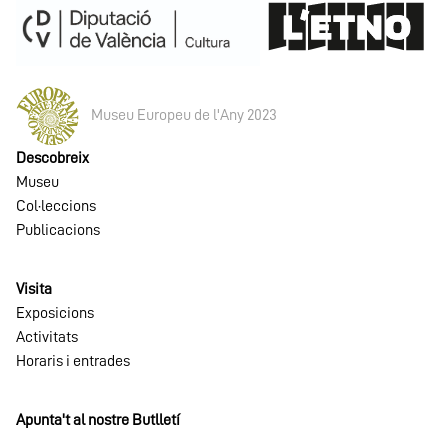
Museu Europeu de l'Any 2023
Descobreix
Museu
Col·leccions
Publicacions
Visita
Exposicions
Activitats
Horaris i entrades
Apunta't al nostre Butlletí