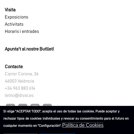
Visita
Exposicions
Activitats
Horaris i entrades
Apunta't al nostre Butlletí
Contacte
Carrer Corona, 36
46003 València
+34 963 883 614
letno@dival.es
Si elige "ACEPTAR TODO", acepta el uso de todas las cookies. Puede aceptar y
rechazar tipos de cookies individuales y revocar su consentimiento para el futuro en
Política de Cookies
cualquier momento en "Configuración".
L'ETNO. Museu Valencià d'Etnologia 2021