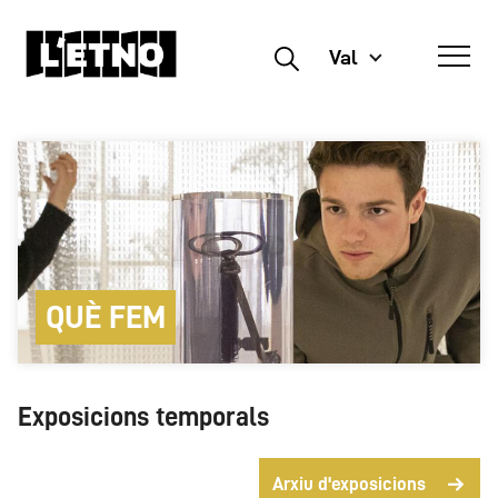
Val
Buscar
QUÈ FEM
Exposicions temporals
Arxiu d'exposicions