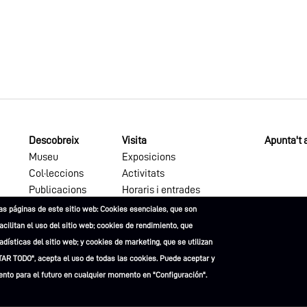
Descobreix
Visita
Apunta't a
Museu
Exposicions
Col·leccions
Activitats
Publicacions
Horaris i entrades
as páginas de este sitio web: Cookies esenciales, que son
facilitan el uso del sitio web; cookies de rendimiento, que
dísticas del sitio web; y cookies de marketing, que se utilizan
TAR TODO", acepta el uso de todas las cookies. Puede aceptar y
ento para el futuro en cualquier momento en "Configuración".
egals
Política de privacitat
Política de Cookies
Accessibilitat