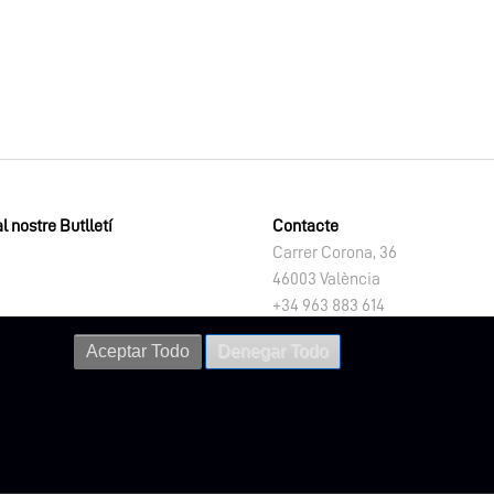
l nostre Butlletí
Contacte
Carrer Corona, 36
46003 València
+34 963 883 614
letno@dival.es
Aceptar Todo
Denegar Todo