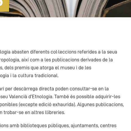
S
ogia abasten diferents col·leccions referides a la seua
tropologia, així com a les publicacions derivades de la
ls, dels premis que atorga el museu i de les
gia i la cultura tradicional.
ari per descàrrega directa poden consultar-se en la
u Valencià d’Etnologia. També és possible adquirir-les
sponibles (excepte edició exhaurida). Algunes publicacions,
trobar-se en altres llibreries.
ions amb biblioteques públiques, ajuntaments, centres