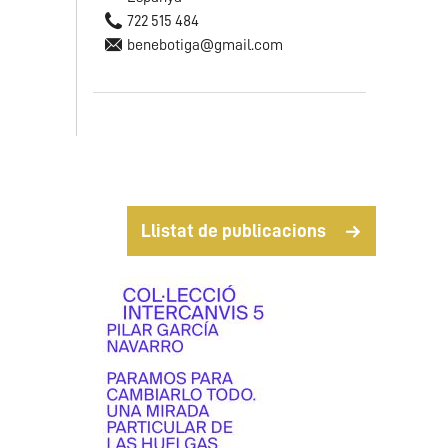
722 515 484
benebotiga@gmail.com
Llistat de publicacions