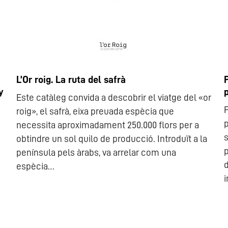
L’Or roig. La ruta del safrà
y
Este catàleg convida a descobrir el viatge del «or
P
roig», el safrà, eixa preuada espècia que
p
necessita aproximadament 250.000 flors per a
s
obtindre un sol quilo de producció. Introduït a la
p
península pels àrabs, va arrelar com una
d
espècia…