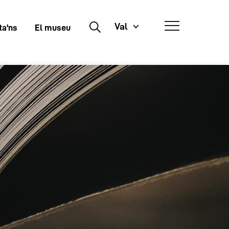
Val
Buscar
ta'ns
El museu