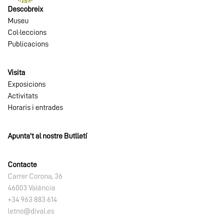
Descobreix
Museu
Col·leccions
Publicacions
Visita
Exposicions
Activitats
Horaris i entrades
Apunta't al nostre Butlletí
Contacte
Carrer Corona, 36
46003 València
+34 963 883 614
letno@dival.es