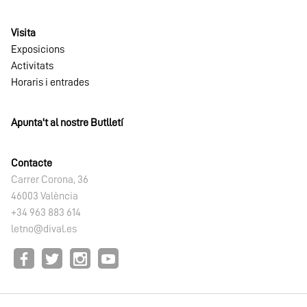
Visita
Exposicions
Activitats
Horaris i entrades
Apunta't al nostre Butlletí
Contacte
Carrer Corona, 36
46003 València
+34 963 883 614
letno@dival.es