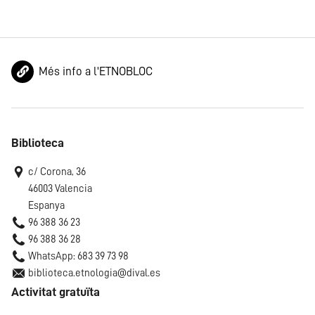
Més info a l'ETNOBLOC
Biblioteca
c/ Corona, 36
46003 Valencia
Espanya
96 388 36 23
96 388 36 28
WhatsApp: 683 39 73 98
biblioteca.etnologia@dival.es
Activitat gratuïta