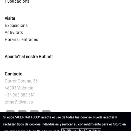
Publicacions
Visita
Exposicions
Activitats
Horaris i entrades
Apunta't al nostre Butlletí
Contacte
Carrer Corona, 36
46003 València
+34 963 883 614
letno@dival.es
Si elige "ACEPTAR TODO", acepta el uso de todas las cookies. Puede aceptar y
rechazar tipos de cookies individuales y revocar su consentimiento para el futuro en
Política de Cookies