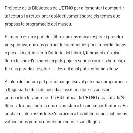
Projecte de la Biblioteca de L'ETNO per a fomentar i compartir
la lectura i a reflexionar col·lectivament sobre els temes que
proposa la programació del museu.
El marge és eixa part del llibre que ens deixa respirar i prendre
perspectiva, que ens permet fer anotacions per a recordar idees
o per a ser crítics amb l’autoria del llibre. I, tanmateix, és eixe
lloc a la vora d’un camí on pots pujar a seure i xarrar, a berenar, a
fer una parada i respirar… i des del qual pots mirar ben lluny.
Al club de lectura pot participar qualsevol persona compromesa
a llegir cada títol i disposada a assistir a les sessions on
compartim les lectures. La Biblioteca de L’ETNO crea lots de 25
llibres de cada lectura que es presten a les persones lectores. En
acabar el club estos lots s’ofereixen a les biblioteques públiques
valencianes perquè continuen rodant i sent llegits.