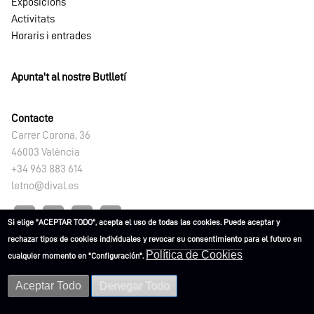
Exposicions
Activitats
Horaris i entrades
Apunta't al nostre Butlletí
Contacte
Carrer Corona, 36
46003 València
+34 963 883 614
letno@dival.es
Si elige "ACEPTAR TODO", acepta el uso de todas las cookies. Puede aceptar y
rechazar tipos de cookies individuales y revocar su consentimiento para el futuro en
Política de Cookies
cualquier momento en "Configuración".
L'ETNO. Museu Valencià d'Etnologia 2021
Aceptar Todo
Denegar Todo
Advertències
Política de
Política de
Accessibilitat
legals
privacitat
Cookies