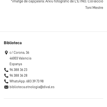
*imatge de capçalera: Arxiu fotogràfic de L'ETNO. Col·lecció
Toni Mestre
Biblioteca
c/ Corona, 36
46003 Valencia
Espanya
96 388 36 23
96 388 36 28
WhatsApp: 683 39 73 98
biblioteca.etnologia@dival.es