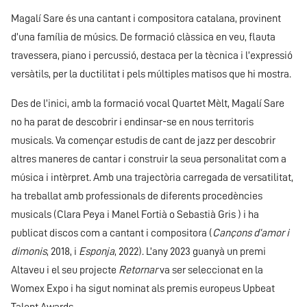
Magalí Sare és una cantant i compositora catalana, provinent
d’una família de músics. De formació clàssica en veu, flauta
travessera, piano i percussió, destaca per la tècnica i l’expressió
versàtils, per la ductilitat i pels múltiples matisos que hi mostra.
Des de l’inici, amb la formació vocal Quartet Mèlt, Magalí Sare
no ha parat de descobrir i endinsar-se en nous territoris
musicals. Va començar estudis de cant de jazz per descobrir
altres maneres de cantar i construir la seua personalitat com a
música i intèrpret. Amb una trajectòria carregada de versatilitat,
ha treballat amb professionals de diferents procedències
musicals (Clara Peya i Manel Fortià o Sebastià Gris ) i ha
publicat discos com a cantant i compositora (
Cançons d’amor i
dimonis
, 2018, i
Esponja
, 2022). L’any 2023 guanyà un premi
Altaveu i el seu projecte
Retornar
va ser seleccionat en la
Womex Expo i ha sigut nominat als premis europeus Upbeat