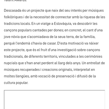
Talent Awards.
Descasada és un projecte que naix del seu interés per músiques
folklòriques i de la necessitat de connectar amb la riquesa de les
tradicions locals. En un viatge a Eslovàquia, va descobrir les
cançons populars cantades per dones; en concret, el cant d’una
jove nóvia que s’acomiadava de la seua terra, de la família,
perquè l’endemà s’havia de casar. D’esta motivació va nàixer
este projecte, que és el fruit d’una investigació sobre cançons
tradicionals, de diferents territoris, vinculades a les cerimònies
nupcials que s’han anat perdent al llarg dels anys. Un entrellat de
músiques recuperades i creacions originals, interpretat en
moltes llengües, amb vocació de preservació i difusió de la
cultura popular.
URL
de
Video
remoto