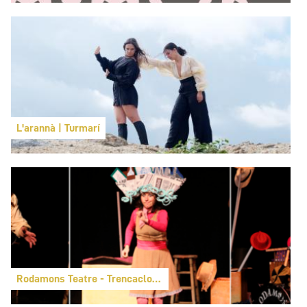
L'arannà | Turmarí
Rodamons Teatre - Trencaclosques