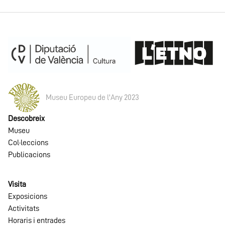
Museu Europeu de l'Any 2023
Descobreix
Museu
Col·leccions
Publicacions
Visita
Exposicions
Activitats
Horaris i entrades