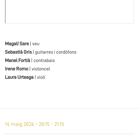
Magalí Sare
| veu
Sebastià Gris
| guitarres i cordòfons
Manel Fortià
| contrabaix
Irene Romo
| violoncel
Laura Urteaga
| violí
14 maig 2026 - 20:15 - 21:15