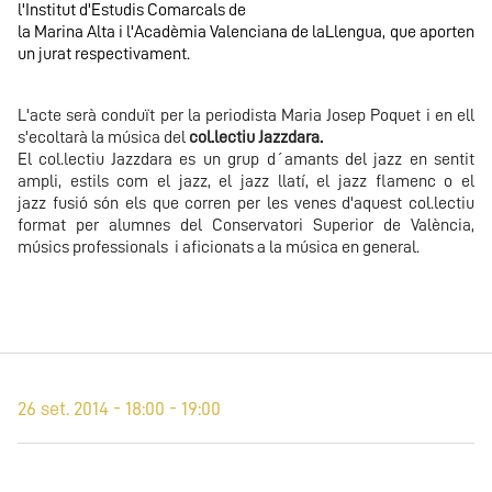
l'
Institut d'Estudis Comarcals de
la Marina Alta
i l'
Acadèmia Valenciana de laLlengua
, que aporten
un jurat respectivament.
L'acte serà conduït per la periodista Maria Josep Poquet i en ell
s'ecoltarà la música del
col.lectiu Jazzdara.
El
col.lectiu Jazzdara
es un grup d´amants del jazz en sentit
ampli, estils com el jazz, el jazz llatí, el jazz flamenc o el
jazz fusió són els que corren per les venes d'aquest col.lectiu
format per alumnes del Conservatori Superior de València,
músics professionals i aficionats a la música en general.
26 set. 2014 - 18:00 - 19:00