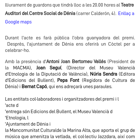
lliurament de guardons que tindrà lloc a les 20.00 hores al
Teatre
Auditori del Centre Social de Dénia
(carrer Calderón, 4).
Enllaç a
Google maps
Durant l'acte es farà pública l'obra guanyadora del premi.
Després, l'ajuntament de Dénia ens oferirà un Còctel per a
celebrar-ho.
Amb la presència d'
Antoni Joan Bertomeu Vallés
(President de
la
MACMA
),
Joan Seguí
, (Director del
Museu Valencià
d'Etnologia
de la Diputació de València),
Núria Sendra
(Editora
d'
Edicions del Bullent
),
Pepa Font
(Regidora de Cultura de
Dénia) i
Bernat Capó
, qui ens adreçarà unes paraules.
Les entitats col·laboradores i organitzadores del premi i l
'
acte d
'
entrega són
Edicions del Bullent
, el
Museu Valencià d
'
Etnologia
, l
'
Ajuntament de Dénia
i
la
Mancomunitat Cultural
de la Marina Alta
, que aporta el grup de
música que amenitza la vetlada, el col·lectiu Jazzdara, així com