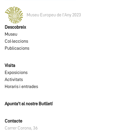
Museu Europeu de l'Any 2023
Descobreix
Museu
Col·leccions
Publicacions
Visita
Exposicions
Activitats
Horaris i entrades
Apunta't al nostre Butlletí
Contacte
Carrer Corona, 36