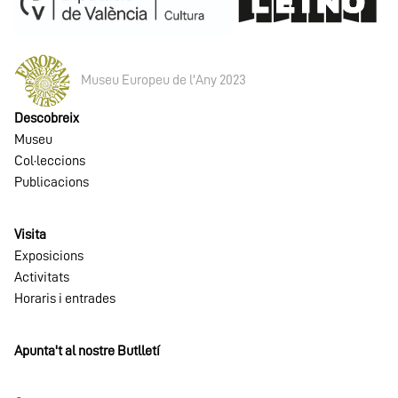
Museu Europeu de l'Any 2023
Descobreix
Museu
Col·leccions
Publicacions
Visita
Exposicions
Activitats
Horaris i entrades
Apunta't al nostre Butlletí