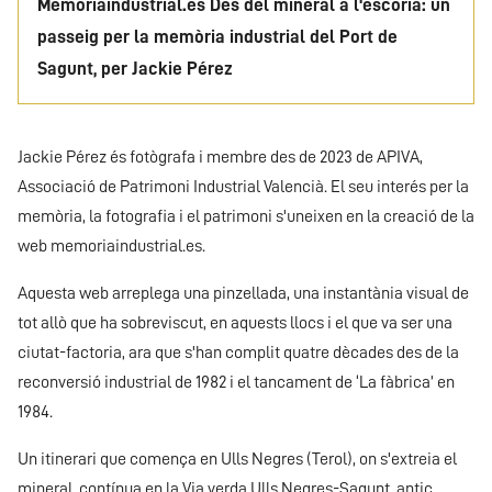
Memoriaindustrial.es Des del mineral a l'escòria: un
passeig per la memòria industrial del Port de
Sagunt, per Jackie Pérez
Jackie Pérez és fotògrafa i membre des de 2023 de APIVA,
Associació de Patrimoni Industrial Valencià. El seu interés per la
memòria, la fotografia i el patrimoni s'uneixen en la creació de la
web memoriaindustrial.es.
Aquesta web arreplega una pinzellada, una instantània visual de
tot allò que ha sobreviscut, en aquests llocs i el que va ser una
ciutat-factoria, ara que s'han complit quatre dècades des de la
reconversió industrial de 1982 i el tancament de ‘La fàbrica’ en
1984.
Un itinerari que comença en Ulls Negres (Terol), on s'extreia el
mineral, contínua en la Via verda Ulls Negres-Sagunt, antic