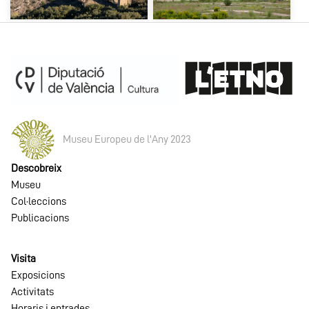
Museu Europeu de l'Any 2023
Descobreix
Museu
Col·leccions
Publicacions
Visita
Exposicions
Activitats
Horaris i entrades