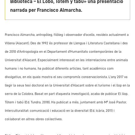
Biblioteca – El Lobo, Tótem y tabú» una presentació
narrada per Francisco Almarcha.
Francisco Almarcha, antropòleg, filòleg i observador d'ocells, resideix actualment a
Villena (Alacant). Des de 1992 és professor de Llengua i Literatura Castellana i des
de 2010 d'Antropologia en el Departament d'Humanitats contemporànies de la
Universitat d'Alacant. Especialment interessat en les interrelacions entre animals
humans i no humans, ha publicat diferents articles, tant acadèmics com
divulgatius, en els quals mostra el seu compromís conservacionista. L'any 2017 va
llegir la seua tesi doctoral en la Universitat d'Alacant sobre el turisme i el llop en la
serra de la Colobra. Basat en part d'aquesta investigació, acaba de publicar El llop.
Tòtem i tabú (Ed. Tundra, 2018). Ha publicat a més, juntament amb Mª José Pastor,
Interculturalitat: comunicació i educació en la diversitat (Ed. Icària, 2011) i
col·laborat en altres obres col·lectives.