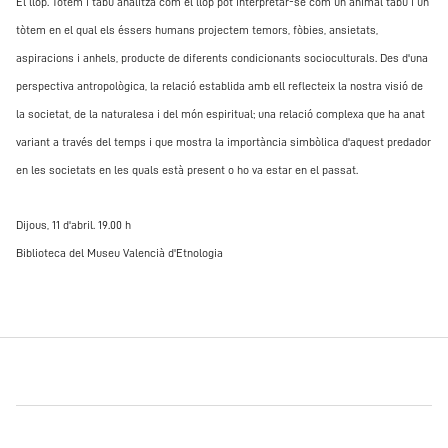
El llop. Tòtem i tabú analitza com el llop pot interpretar-se com un animal tabú i un
tòtem en el qual els éssers humans projectem temors, fòbies, ansietats,
aspiracions i anhels, producte de diferents condicionants socioculturals. Des d'una
perspectiva antropològica, la relació establida amb ell reflecteix la nostra visió de
la societat, de la naturalesa i del món espiritual; una relació complexa que ha anat
variant a través del temps i que mostra la importància simbòlica d'aquest predador
en les societats en les quals està present o ho va estar en el passat.
Dijous, 11 d'abril. 19.00 h
Biblioteca del Museu Valencià d'Etnologia