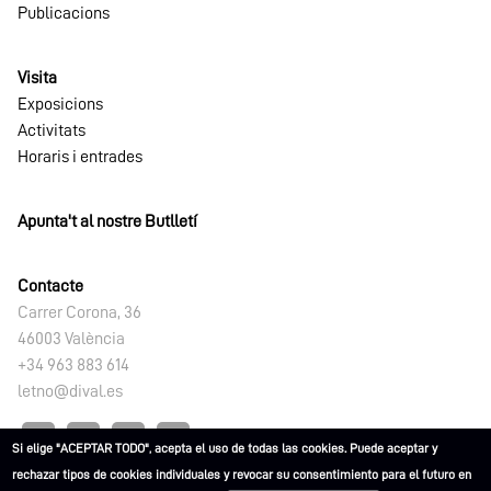
Publicacions
Visita
Exposicions
Activitats
Horaris i entrades
Apunta't al nostre Butlletí
Contacte
Carrer Corona, 36
46003 València
+34 963 883 614
letno@dival.es
Si elige "ACEPTAR TODO", acepta el uso de todas las cookies. Puede aceptar y
rechazar tipos de cookies individuales y revocar su consentimiento para el futuro en