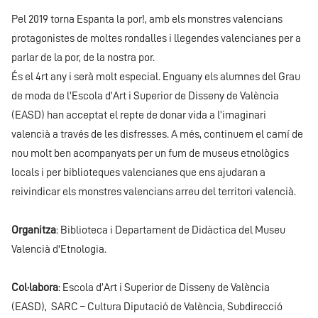
Pel 2019 torna Espanta la por!, amb els monstres valencians
protagonistes de moltes rondalles i llegendes valencianes per a
parlar de la por, de la nostra por.
És el 4rt any i serà molt especial. Enguany els alumnes del Grau
de moda de l’Escola d’Art i Superior de Disseny de València
(EASD) han acceptat el repte de donar vida a l’imaginari
valencià a través de les disfresses. A més, continuem el camí de
nou molt ben acompanyats per un fum de museus etnològics
locals i per biblioteques valencianes que ens ajudaran a
reivindicar els monstres valencians arreu del territori valencià.
Organitza
: Biblioteca i Departament de Didàctica del Museu
Valencià d'Etnologia.
Col·labora
: Escola d’Art i Superior de Disseny de València
(EASD), SARC – Cultura Diputació de València, Subdirecció