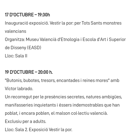
17 D’OCTUBRE – 19:30h
Inauguració exposició. Vestir la por: per Tots Sants monstres
valencians
Organitza: Museu Valencià d’Etnologia i Escola d’Art i Superior
de Disseny (EASD)
Lloc: Sala II
19 D’OCTUBRE – 20:00 h.
"Butonis, bubotes, tresors, encantades i reines mores" amb
Víctor labrado.
Un recorregut per le presències secretes, natures ambigües,
manifasseries inquietants i éssers indemostrables que han
poblat, i encara poblen, el malson col·lectiu valencià.
Exclusiu per a adults.
Lloc: Sala 2. Exposició Vestir la por.