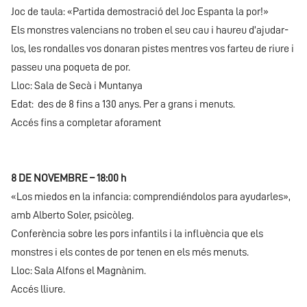
Joc de taula: «Partida demostració del Joc Espanta la por!»
Els monstres valencians no troben el seu cau i haureu d’ajudar-
los, les rondalles vos donaran pistes mentres vos farteu de riure i
passeu una poqueta de por.
Lloc: Sala de Secà i Muntanya
Edat: des de 8 fins a 130 anys. Per a grans i menuts.
Accés fins a completar aforament
8 DE NOVEMBRE – 18:00 h
«Los miedos en la infancia: comprendiéndolos para ayudarles»,
amb Alberto Soler, psicòleg.
Conferència sobre les pors infantils i la influència que els
monstres i els contes de por tenen en els més menuts.
Lloc: Sala Alfons el Magnànim.
Accés lliure.