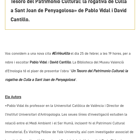
Tesoro del Patrimonio Cultural: la rogativa de Culla
a Sant Joan de Penyagolosa» de Pablo Vidal i David
Cantillo.
Vos convidem a una nova cita
#EnVeuAlta
el dia 25 de febrer, a les 19 hores, per a
rebre i escoltar
Pablo Vidal
i
David Cantillo
. La Biblioteca del Museu Valencià
d’Etnologia té el plaer de presentar l’obra “
Un Tesoro del Patrimonio Cultural: la
rogativa de Culla a Sant Joan de Penyagolosa
“.
Els Autors
•
Pablo Vidal és professor en la Universitat Catòlica de València i Director de
l’Institut Universitari d’Antropologia. Les seues línies d’investigació estudien la
relació entre el Medi Ambient i el Ser Humà, incloent-hi el Patrimoni Cultural
Immaterial. És Visiting Fellow de Yale University, així com investigador associat de