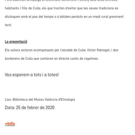
habitants i fills de Culla, els que tracten d’evitar que les seues tradicions es
diluïsquen amb el pas del temps o s’obliden perduts en un medi rural greument
ferit.
La presentació
Els autors estaran acompanyats per l’alcalde de Culla, Víctor Fabregat, i dos
bordoners de Culla que cantaran en directe cants de rogatives.
Vos esperem a tots i a totes!
Lloc: Biblioteca del Museu València
d'Etnologia
Data: 25 de febrer de 2020
+Info