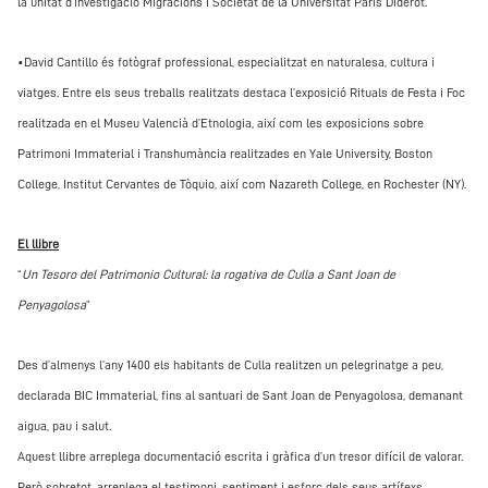
la unitat d’investigació Migracions i Societat de la Universitat Paris Diderot.
•
David Cantillo és fotògraf professional, especialitzat en naturalesa, cultura i
viatges. Entre els seus treballs realitzats destaca l’exposició Rituals de Festa i Foc
realitzada en el Museu Valencià d’Etnologia, així com les exposicions sobre
Patrimoni Immaterial i Transhumància realitzades en Yale University, Boston
College, Institut Cervantes de Tòquio, així com Nazareth College, en Rochester (NY).
El llibre
“
Un Tesoro del Patrimonio Cultural: la rogativa de Culla a Sant Joan de
Penyagolosa
”
Des d’almenys l’any 1400 els habitants de Culla realitzen un pelegrinatge a peu,
declarada BIC Immaterial, fins al santuari de Sant Joan de Penyagolosa, demanant
aigua, pau i salut.
Aquest llibre arreplega documentació escrita i gràfica d’un tresor difícil de valorar.
Però sobretot, arreplega el testimoni, sentiment i esforç dels seus artífexs,