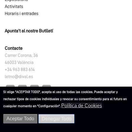
Activitats
Horaris i entrades
Apunta't al nostre Butlletí
Contacte
Carrer Corona, 36
46003 València
+34 963 883 614
letno@dival.es
Si elige "ACEPTAR TODO", acepta el uso de todas las cookies. Puede aceptar y
rechazar tipos de cookies individuales y revocar su consentimiento para el futuro en
Política de Cookies
cualquier momento en "Configuración".
L'ETNO. Museu Valencià d'Etnologia 2021
Aceptar Todo
Denegar Todo
Advertències
Política de
Política de
Accessibilitat
legals
privacitat
Cookies