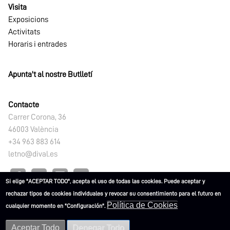
Visita
Exposicions
Activitats
Horaris i entrades
Apunta't al nostre Butlletí
Contacte
Carrer Corona, 36
46003 València
+34 963 883 614
letno@dival.es
Si elige "ACEPTAR TODO", acepta el uso de todas las cookies. Puede aceptar y
rechazar tipos de cookies individuales y revocar su consentimiento para el futuro en
Política de Cookies
cualquier momento en "Configuración".
L'ETNO. Museu Valencià d'Etnologia 2021
Aceptar Todo
Denegar Todo
Advertències
Política de
Política de