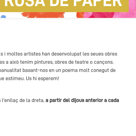
 ROSA DE PAPER
lts i moltes artistes han desenvolupat les seues obres
ies a això tenim pintures, obres de teatre o cançons.
 manualitat basant-nos en un poema molt conegut de
que estimeu. Us hi esperem!
l'enllaç de la dreta,
a partir del dijous anterior a cada