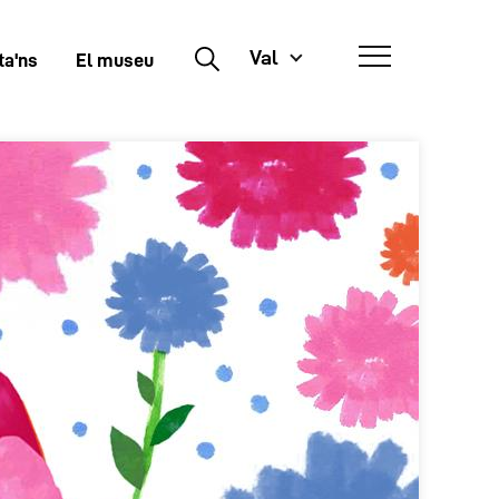
Val
Buscar
ta'ns
El museu