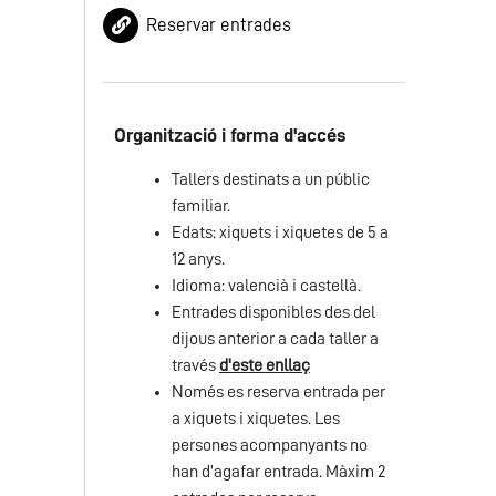
Reservar entrades
Organització i forma d'accés
Tallers destinats a un públic
familiar.
Edats: xiquets i xiquetes de 5 a
12 anys.
Idioma: valencià i castellà.
Entrades disponibles des del
dijous anterior a cada taller a
través
d'este enllaç
Només es reserva entrada per
a xiquets i xiquetes. Les
persones acompanyants no
han d’agafar entrada. Màxim 2