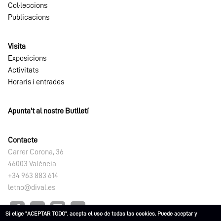
Col·leccions
Publicacions
Visita
Exposicions
Activitats
Horaris i entrades
Apunta't al nostre Butlletí
Contacte
Carrer Corona, 36
46003 València
+34 963 883 614
letno@dival.es
Si elige "ACEPTAR TODO", acepta el uso de todas las cookies. Puede aceptar y