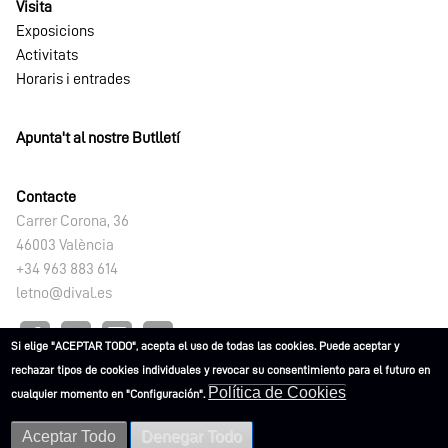
Visita
Exposicions
Activitats
Horaris i entrades
Apunta't al nostre Butlletí
Contacte
Carrer Corona, 36
46003 València
+34 963 883 614
letno@dival.es
Si elige "ACEPTAR TODO", acepta el uso de todas las cookies. Puede aceptar y
rechazar tipos de cookies individuales y revocar su consentimiento para el futuro en
Política de Cookies
cualquier momento en "Configuración".
L'ETNO. Museu Valencià d'Etnologia 2021
Aceptar Todo
Denegar Todo
Advertències
Política de
Política de