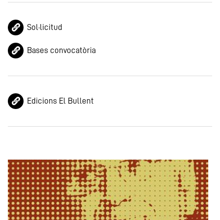
Sol·licitud
Bases convocatòria
Edicions El Bullent