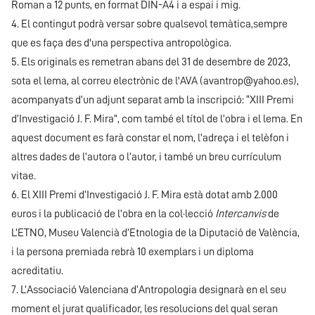
Roman a 12 punts, en format DIN-A4 i a espai i mig.
4. El contingut podrà versar sobre qualsevol temàtica,sempre
que es faça des d'una perspectiva antropològica.
5. Els originals es remetran abans del 31 de desembre de 2023,
sota el lema, al correu electrònic de l'AVA (
avantrop@yahoo.es
),
acompanyats d’un adjunt separat amb la inscripció: “XIII Premi
d’Investigació J. F. Mira”, com també el títol de l’obra i el lema. En
aquest document es farà constar el nom, l’adreça i el telèfon i
altres dades de l’autora o l’autor, i també un breu currículum
vitae.
6. El XIII Premi d’Investigació J. F. Mira està dotat amb 2.000
euros i la publicació de l’obra en la col·lecció
Intercanvis
de
L’ETNO, Museu Valencià d’Etnologia de la Diputació de València,
i la persona premiada rebrà 10 exemplars i un diploma
acreditatiu.
7. L’Associació Valenciana d’Antropologia designarà en el seu
moment el jurat qualificador, les resolucions del qual seran