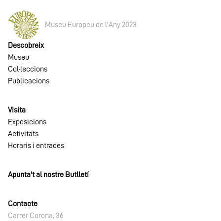
Museu Europeu de l'Any 2023
Descobreix
Museu
Col·leccions
Publicacions
Visita
Exposicions
Activitats
Horaris i entrades
Apunta't al nostre Butlletí
Contacte
Carrer Corona, 36