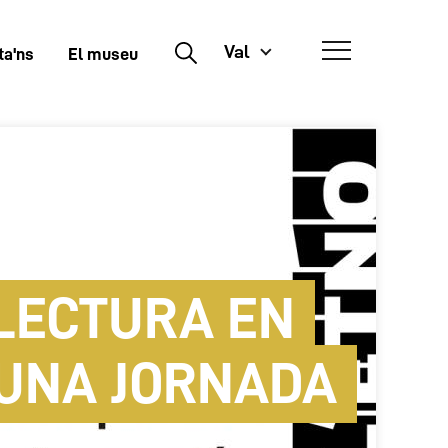
Val
Buscar
ta'ns
El museu
 LECTURA EN
 UNA JORNADA