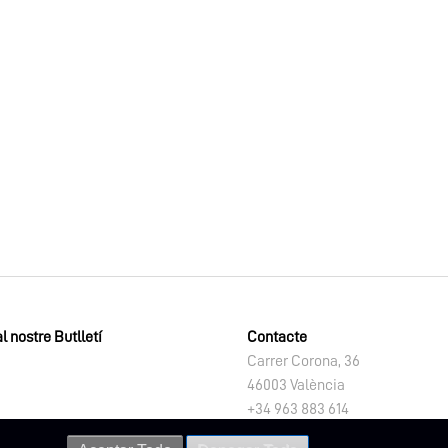
l nostre Butlletí
Contacte
Carrer Corona, 36
46003 València
+34 963 883 614
letno@dival.es