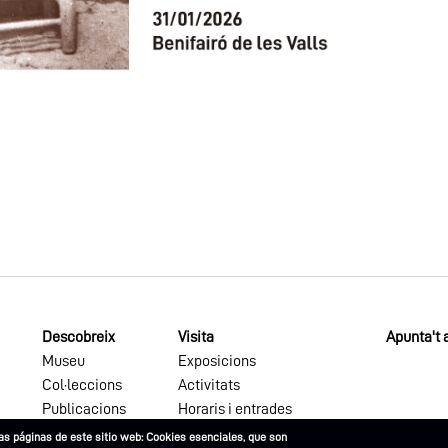
Descobreix
Visita
Apunta't a
Museu
Exposicions
Col·leccions
Activitats
Publicacions
Horaris i entrades
as páginas de este sitio web: Cookies esenciales, que son