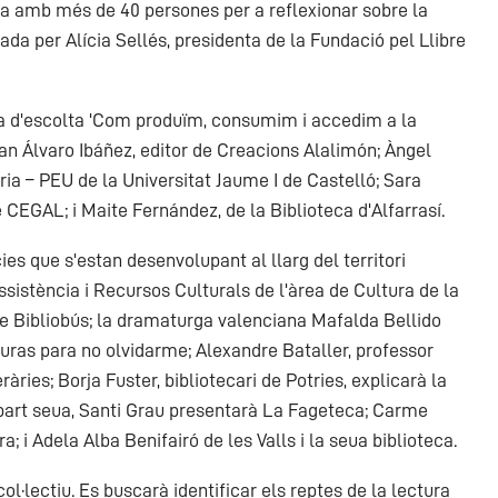
da amb més de 40 persones per a reflexionar sobre la
da per Alícia Sellés, presidenta de la Fundació pel Llibre
a d'escolta 'Com produïm, consumim i accedim a la
ran Álvaro Ibáñez, editor de Creacions Alalimón; Àngel
ria – PEU de la Universitat Jaume I de Castelló; Sara
e CEGAL; i Maite Fernández, de la Biblioteca d'Alfarrasí.
es que s'estan desenvolupant al llarg del territori
Assistència i Recursos Culturals de l'àrea de Cultura de la
te Bibliobús; la dramaturga valenciana Mafalda Bellido
uras para no olvidarme; Alexandre Bataller, professor
àries; Borja Fuster, bibliotecari de Potries, explicarà la
r part seua, Santi Grau presentarà La Fageteca; Carme
; i Adela Alba Benifairó de les Valls i la seua biblioteca.
ol·lectiu. Es buscarà identificar els reptes de la lectura