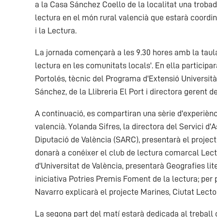
a la Casa Sánchez Coello de la localitat una troba
lectura en el món rural valencià que estarà coordina
i la Lectura.
La jornada començarà a les 9.30 hores amb la taul
lectura en les comunitats locals'. En ella participa
Portolés, tècnic del Programa d'Extensió Università
Sánchez, de la Llibreria El Port i directora gerent d
A continuació, es compartiran una sèrie d'experiènci
valencià. Yolanda Sifres, la directora del Servici d'
Diputació de València (SARC), presentarà el projec
donarà a conéixer el club de lectura comarcal Lect
d'Universitat de València, presentarà Geografies liter
iniciativa Potries Premis Foment de la lectura; pe
Navarro explicarà el projecte Marines, Ciutat Lectora
La segona part del matí estarà dedicada al treball c