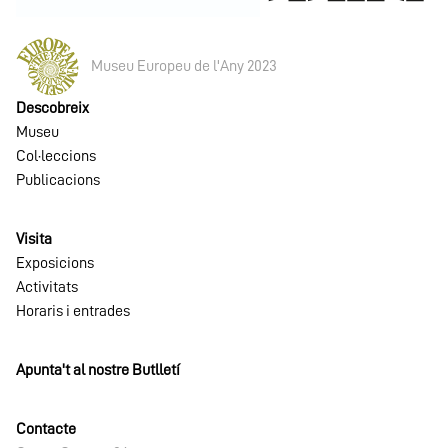
Museu Europeu de l'Any 2023
Descobreix
Museu
Col·leccions
Publicacions
Visita
Exposicions
Activitats
Horaris i entrades
Apunta't al nostre Butlletí
Contacte