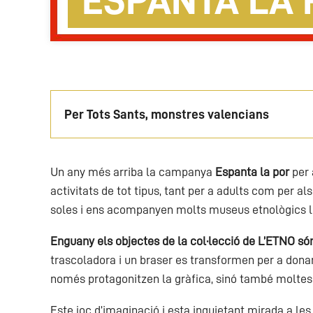
ESPANTA LA 
Per Tots Sants, monstres valencians
Un any més arriba la campanya
Espanta la por
per 
activitats de tot tipus, tant per a adults com per 
soles i ens acompanyen molts museus etnològics lo
Enguany els objectes de la col·lecció de L’ETNO só
trascoladora i un braser es transformen per a dona
només protagonitzen la gràfica, sinó també moltes 
Este joc d’imaginació i esta inquietant mirada a les