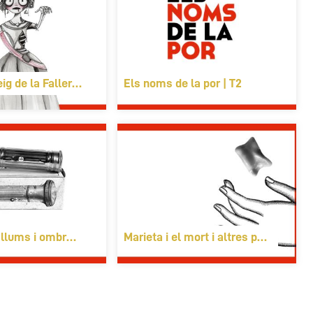
eig de la Fallera Calavera
Els noms de la por | T2
llums i ombres per escoles
Marieta i el mort i altres personatge