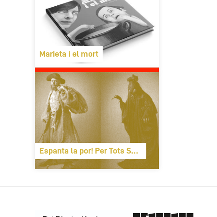
Marieta i el mort
Espanta la por! Per Tots Sants monstres valenci