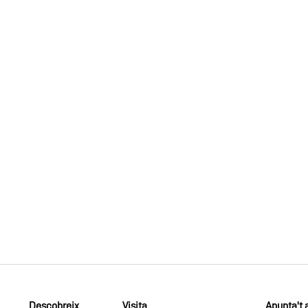
ans
Descobreix
Visita
Apunta't a