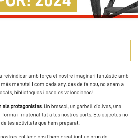
POR! 2024
a reivindicar amb força el nostre imaginari fantàstic amb
als més menuts! I com cada any, des de fa nou, no anem a
cals, biblioteques i escoles valencianes!
n els protagonistes
. Un bressol, un garbell d’olives, una
r forma i
materialitat a les nostres ports. Els objectes no
de les activitats que hem preparat.
 nostres col·leccions l’hem creat junt un grup de