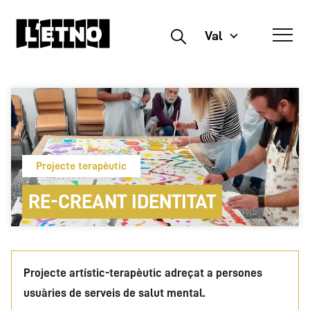
Val
Buscar
Projecte terapèutic
RE-CREANT IDENTITAT
Projecte artístic-terapèutic adreçat a persones
usuàries de serveis de salut mental.