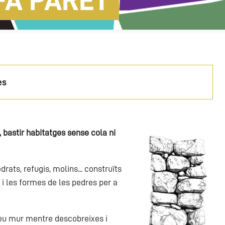
FA PARET
es
, bastir habitatges sense cola ni
ats, refugis, molins... construïts
 i les formes de les pedres per a
 teu mur mentre descobreixes i