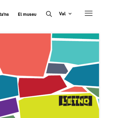
Val
Buscar
ta'ns
El museu