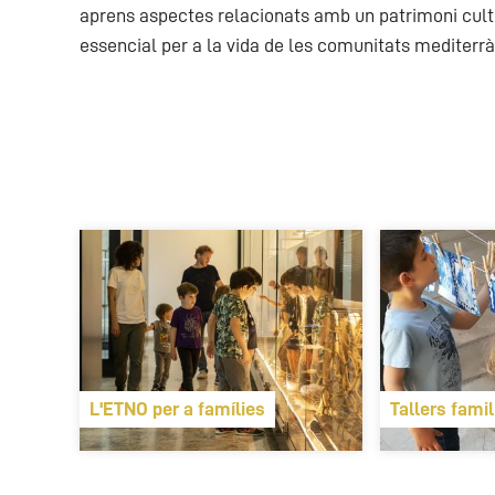
aprens aspectes relacionats amb un patrimoni cult
essencial per a la vida de les comunitats mediterràn
L'ETNO per a famílies
Tallers famil