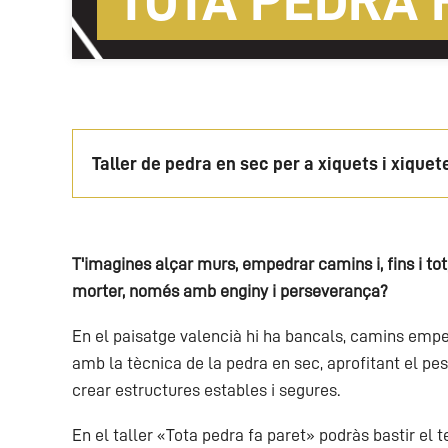
TOTA PEDRA 
Taller de pedra en sec per a xiquets i xiquet
T'imagines alçar murs, empedrar camins i, fins i tot
morter, només amb enginy i perseverança?
En el paisatge valencià hi ha bancals, camins empedr
amb la tècnica de la pedra en sec, aprofitant el pes
crear estructures estables i segures.
En el taller «Tota pedra fa paret» podràs bastir el