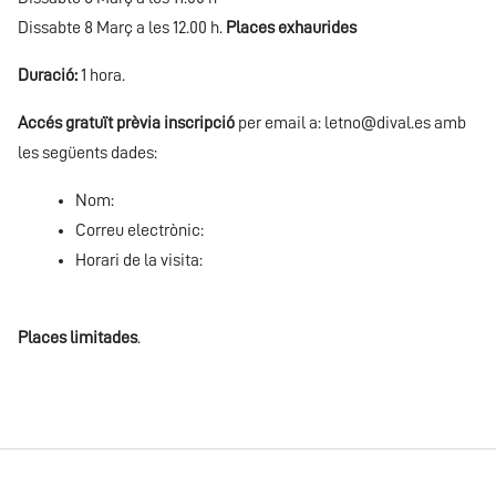
Dissabte 8 Març a les 12.00 h.
Places exhaurides
Duració:
1 hora.
Accés gratuït prèvia inscripció
per email a:
letno@dival.es
amb
les següents dades:
Nom:
Correu electrònic:
Horari de la visita:
Places limitades
.