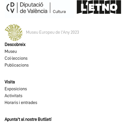
Museu Europeu de l'Any 2023
Descobreix
Museu
Col·leccions
Publicacions
Visita
Exposicions
Activitats
Horaris i entrades
Apunta't al nostre Butlletí