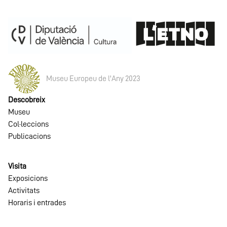
Museu Europeu de l'Any 2023
Descobreix
Museu
Col·leccions
Publicacions
Visita
Exposicions
Activitats
Horaris i entrades