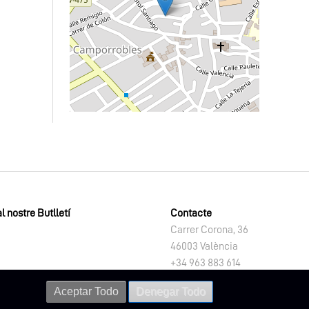
l nostre Butlletí
Contacte
Carrer Corona, 36
46003 València
+34 963 883 614
letno@dival.es
Aceptar Todo
Denegar Todo