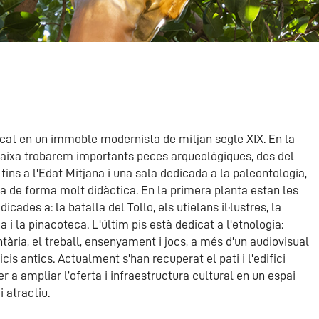
icat en un immoble modernista de mitjan segle XIX. En la
baixa trobarem importants peces arqueològiques, des del
 fins a l'Edat Mitjana i una sala dedicada a la paleontologia,
 de forma molt didàctica. En la primera planta estan les
dicades a: la batalla del Tollo, els utielans il·lustres, la
a i la pinacoteca. L'últim pis està dedicat a l'etnologia:
ària, el treball, ensenyament i jocs, a més d'un audiovisual
icis antics. Actualment s'han recuperat el pati i l'edifici
r a ampliar l’oferta i infraestructura cultural en un espai
 atractiu.