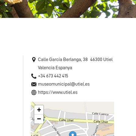
Calle García Berlanga, 38
46300
Utiel
Valencia
Espanya
+34 673 442 415
museomunicipal@utiel.es
https://www.utiel.es
+
−