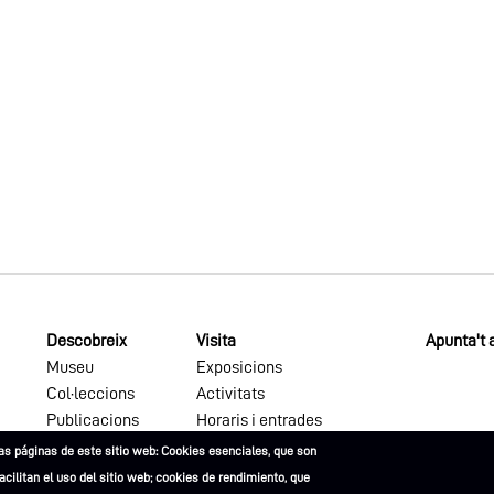
Descobreix
Visita
Apunta't a
Museu
Exposicions
Col·leccions
Activitats
Publicacions
Horaris i entrades
as páginas de este sitio web: Cookies esenciales, que son
facilitan el uso del sitio web; cookies de rendimiento, que