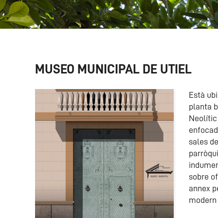
MUSEO MUNICIPAL DE UTIEL
Està ub
planta 
Neolític
enfocada
sales de
parròqui
indument
sobre of
annex pe
modern i