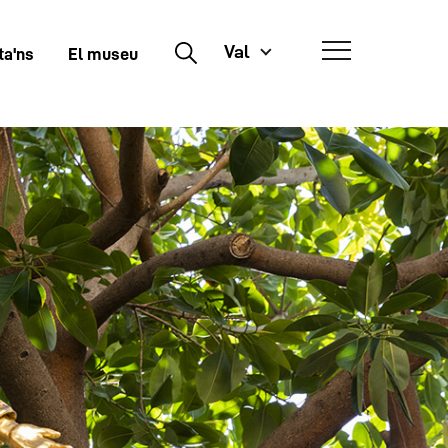
Val
Buscar
ta'ns
El museu