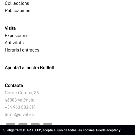
Col·leccions
Publicacions
Visita
Exposicions
Activitats
Horaris i entrades
Apunta't al nostre Butlletí
Contacte
Carrer Corona, 36
46003 València
+34 963 883 614
letno@dival.es
Si elige "ACEPTAR TODO", acepta el uso de todas las cookies. Puede aceptar y