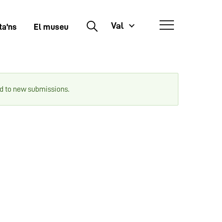
Val
Buscar
ta'ns
El museu
ed to new submissions.