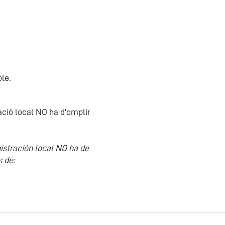
ble.
ració local NO ha d'omplir
nistración local NO ha de
s de: