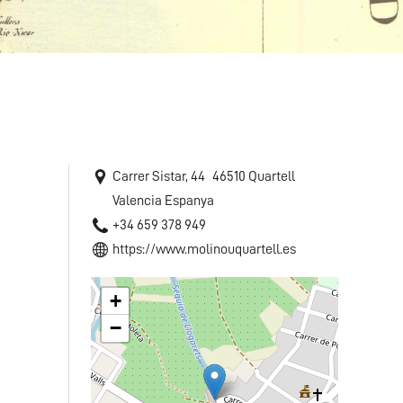
Carrer Sistar, 44
46510
Quartell
Valencia
Espanya
+34 659 378 949
https://www.molinouquartell.es
+
−