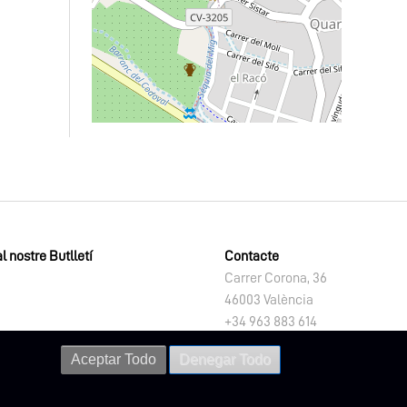
l nostre Butlletí
Contacte
Carrer Corona, 36
46003 València
+34 963 883 614
letno@dival.es
Aceptar Todo
Denegar Todo