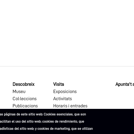
Descobreix
Visita
Apunta't a
Museu
Exposicions
Col·leccions
Activitats
Publicacions
Horaris i entrades
as páginas de este sitio web: Cookies esenciales, que son
facilitan el uso del sitio web; cookies de rendimiento, que
dísticas del sitio web; y cookies de marketing, que se utilizan