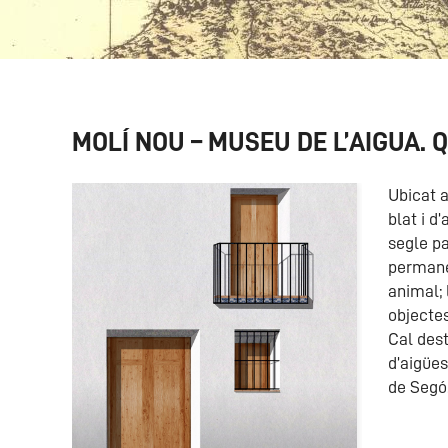
MOLÍ NOU – MUSEU DE L’AIGUA. Q
Ubicat a
blat i d
segle pa
permanen
animal; 
objectes
Cal dest
d’aigües
de Segó