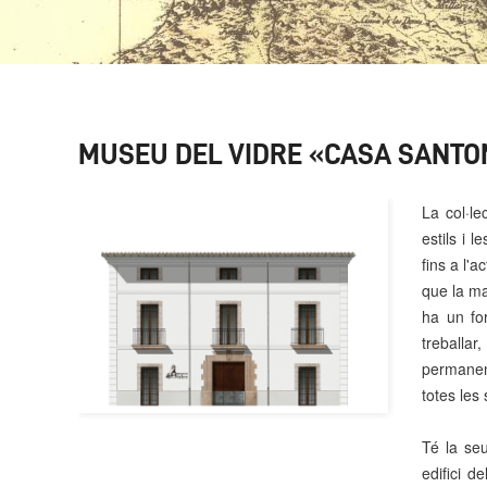
MUSEU DEL VIDRE «CASA SANTONJ
La col·l
estils i 
fins a l'
que la ma
ha un fo
treballa
permanen
totes les
Té la se
edifici d