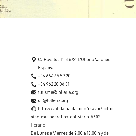
C/ Ravalet, 11
46721
L'Olleria
Valencia
Espanya
+34 664 45 59 20
+34 962 20 06 01
turisme@lolleria.org
cij@lolleria.org
https://valldalbaida.com/es/ver/colec
cion-museografica-del-vidrio-5602
Horario
De Lunes a Viernes de 9:00 a 13:00 h y de