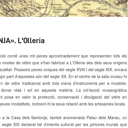
A». L'Olleria
ecció conté unes mil peces aproximadament que representen tots els
les modes de vidre que s'han fabricat a L'Olleria des dels seus orígens
actualitat. Posseeix peces úniques del segle XVIII i del segle XIX, encara
jor part d'aquestes són del segle XX. En el centre de la sala-museu hi
rn de vidre tradicional amb tota mena d'instruments per a modelar,
r, donar vida i art en aquesta matèria. La col·lecció museogràfica
t posa en valor la protecció, conservació i divulgació del vidre en
 seues modalitats, incloent-hi la seua relació amb les artesanies locals.
u a la Casa dels Santonja, també anomenada Palau dels Marau, un
el segle XIX declarat bé d'interés cultural per les pintures murals que